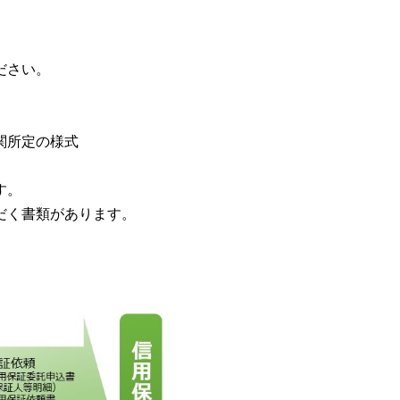
ださい。
関所定の様式
す。
だく書類があります。