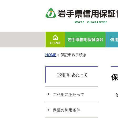
岩手県信用保証協会につ
事業報告・事業計画
統計情報
組織図
沿革
相談窓口
採用情報
HOME
» 保証申込手続き
ご利用にあたって
ご利用にあたって
信
保証の利用条件