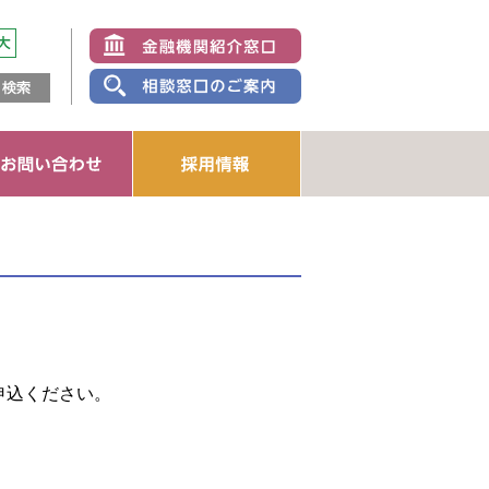
企業者
ション
申込ください。