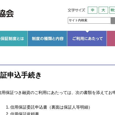
いて
信用保証制度とは
信用保証協会の役割
信用保証協会の基盤
信用補完制度のしくみ
制度の種類と内容
信用保証協会の制度一覧
岩手県の保証制度
市町村の保証制度
他とリンクさせて利用出来る制度
目的別保証制度一覧
ご利用いただける中小
保証の利用条件
保証申込手続き
様式集
信用保証料について
信用保証料シミュレー
保証申込手続き
用保証つき融資のご利用にあたっては、次の書類を添えてお
信用保証委託申込書（裏面は保証人等明細）
信用保証依頼書