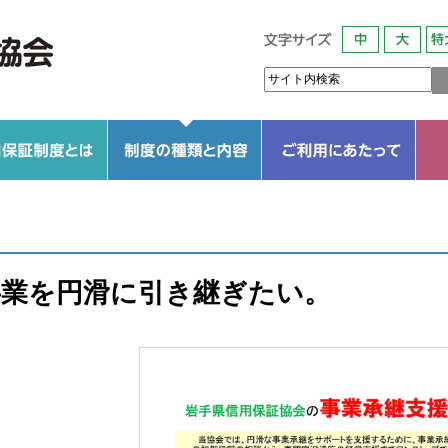
いて
信用保証制度とは
信用保証協会の役割
信用保証協会の基盤
信用補完制度のしくみ
制度の種類と内容
信用保証協会の制度一覧
岩手県の保証制度
市町村の保証制度
他とリンクさせて利用出来る制度
目的別保証制度一覧
ご利用いただける中小
保証の利用条件
保証申込手続き
様式集
信用保証料について
信用保証料シミュレー
事業を円滑に引き継ぎたい。