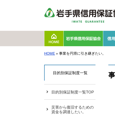
岩手県信用保証協会につ
事業報告・事業計画
統計情報
組織図
沿革
相談窓口
採用情報
HOME
» 事業を円滑に引き継ぎたい。
目的別保証制度一覧
目的別保証制度一覧TOP
災害から復旧するための
資金を調達したい。