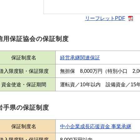
リーフレットPDF
信用保証協会の保証制度
保証制度名
経営承継関連保証
借入限度額・保証限度
無担保 8,000万円（特別小口 2,
資金使途・保証期間
運転資／10年以内 設備資金／15
岩手県の保証制度
保証制度名
中小企業成長応援資金 事業承継
借入限度額・保証限度
8,000万円以内