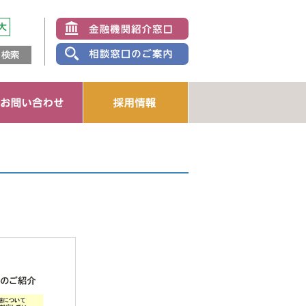
企業者
ション