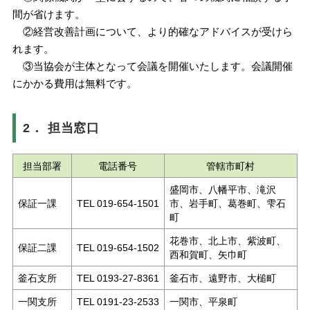
間が省けます。
②経営改善計画について、より的確なアドバイスが受けら
れます。
③当協会が主体となって会議を開催いたします。会議開催
にかかる費用は無料です。
2． 担当窓口
担当部署
電話番号
管轄市町村
盛岡市、八幡平市、滝沢
保証一課
TEL 019-654-1501
市、岩手町、葛巻町、雫石
町
花巻市、北上市、紫波町、
保証二課
TEL 019-654-1502
西和賀町、矢巾町
釜石支所
TEL 0193-27-8361
釜石市、遠野市、大槌町
一関支所
TEL 0191-23-2533
一関市、平泉町