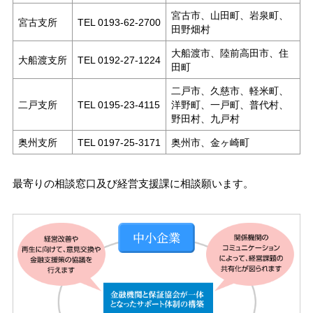
宮古市、山田町、岩泉町、
宮古支所
TEL 0193-62-2700
田野畑村
大船渡市、陸前高田市、住
大船渡支所
TEL 0192-27-1224
田町
二戸市、久慈市、軽米町、
二戸支所
TEL 0195-23-4115
洋野町、一戸町、普代村、
野田村、九戸村
奥州支所
TEL 0197-25-3171
奥州市、金ヶ崎町
最寄りの相談窓口及び経営支援課に相談願います。